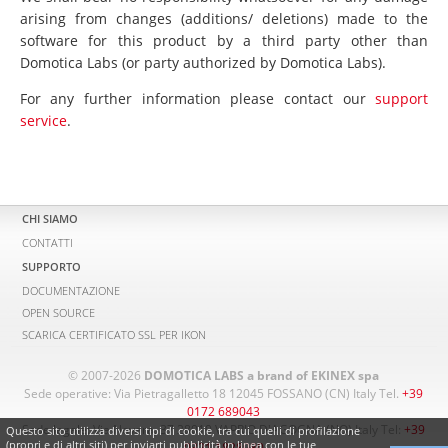
arising from changes (additions/ deletions) made to the
software for this product by a third party other than
Domotica Labs (or party authorized by Domotica Labs).
For any further information please contact our
support
service
.
CHI SIAMO
CONTATTI
SUPPORTO
DOCUMENTAZIONE
OPEN SOURCE
SCARICA CERTIFICATO SSL PER IKON
© 2007-2026
DOMOTICA LABS a brand of EKINEX spa
Sede operative: Via Pietragalletto 18 12045 FOSSANO (CN) Italy Tel.
+39
0172 689043
Sede legale: Via Novara, 37 28010 VAPRIO D'AGOGNA (NO) Italy Tel:
+39
Questo sito utilizza diversi tipi di cookie, tra cui quelli di profilazione
(propri e di altri siti) per inviarti pubblicità in linea con le tue
0321 1828980